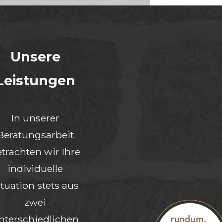
Unsere
Leistungen
In unserer
Beratungsarbeit
trachten wir Ihre
individuelle
ituation stets aus
zwei
nterschiedlichen