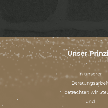
Unser Prinz
In unserer
Beratungsarbei
betrachten wir Ste
und