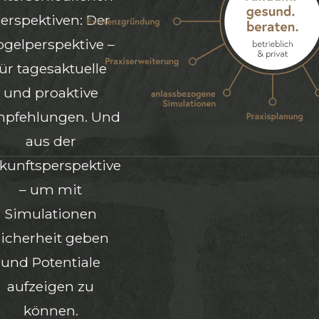
erspektiven: Der
ogelperspektive –
für tagesaktuelle
und proaktive
pfehlungen. Und
aus der
kunftsperspektive
– um mit
Simulationen
icherheit geben
und Potentiale
aufzeigen zu
können.